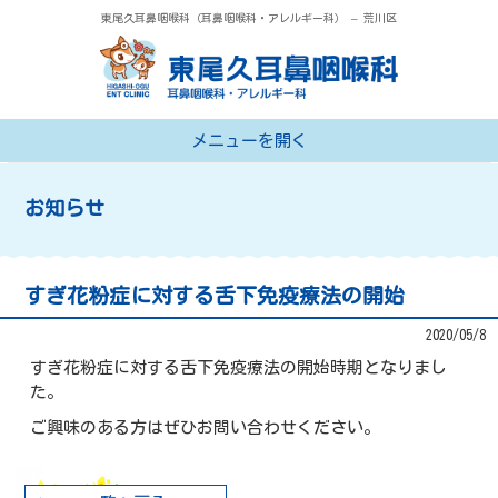
東尾久耳鼻咽喉科（耳鼻咽喉科・アレルギー科） – 荒川区
メニューを開く
トップページ
お知らせ
診療案内
医院紹介
すぎ花粉症に対する舌下免疫療法の開始
院長あいさつ
2020/05/8
すぎ花粉症に対する舌下免疫療法の開始時期となりまし
アクセス
た。
ご興味のある方はぜひお問い合わせください。