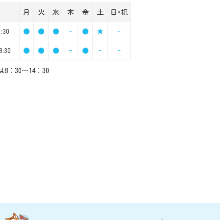
月
火
水
木
金
土
日･祝
●
●
●
-
●
★
-
:30
●
●
●
-
●
-
-
8:30
8：30～14：30